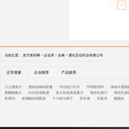
1
当前位置：
东方医药网 >
企业库 >
吉林 >
通化百信药业有限公司
正常搜索
企业推荐
产品推荐
小儿增食片
胞林胆碱钠胶囊
辛伐他汀钙片
甲硝唑原料
痰喘半夏颗
黄酮哌酪片
白内停滴眼液
复方双氢青蒿素片
鹿岩乳康片
鹿岩乳康
喷雾剂
玻璃酸铵滴眼液
十六味马蔺子
肝安素
百毒净
胭脂粉